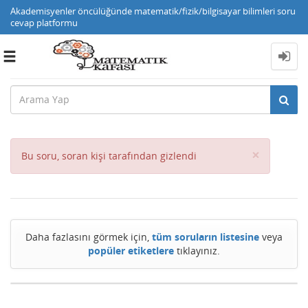
Akademisyenler öncülüğünde matematik/fizik/bilgisayar bilimleri soru
cevap platformu
Toggle
navigation
Close
×
Bu soru, soran kişi tarafından gizlendi
Daha fazlasını görmek için,
tüm soruların listesine
veya
popüler etiketlere
tıklayınız.