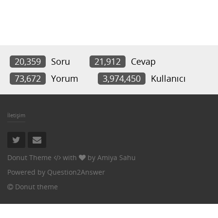
20,359
Soru
21,912
Cevap
73,672
Yorum
3,974,450
Kullanıcı
İletişim
Donut Theme
with
by
Amiya Sahu
Powered by
Question2Answer
Donut theme