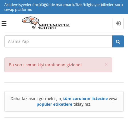
Akademisyenler öncülüğünde matematik/fizik/bilgisayar bilimleri soru
cevap platformu
Toggle
navigation
Close
×
Bu soru, soran kişi tarafından gizlendi
Daha fazlasını görmek için,
tüm soruların listesine
veya
popüler etiketlere
tıklayınız.