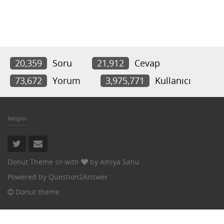
20,359
Soru
21,912
Cevap
73,672
Yorum
3,975,771
Kullanıcı
İletişim
Donut Theme
with
by
Amiya Sahu
Powered by
Question2Answer
Donut theme