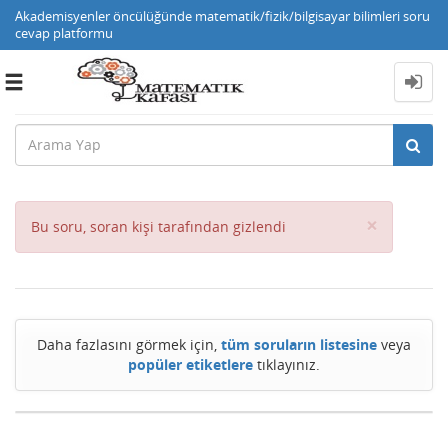
Akademisyenler öncülüğünde matematik/fizik/bilgisayar bilimleri soru
cevap platformu
Toggle
navigation
Close
×
Bu soru, soran kişi tarafından gizlendi
Daha fazlasını görmek için,
tüm soruların listesine
veya
popüler etiketlere
tıklayınız.