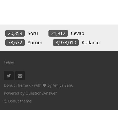
20,359
Soru
21,912
Cevap
73,672
Yorum
3,973,010
Kullanıcı
İletişim
Donut Theme
with
by
Amiya Sahu
Powered by
Question2Answer
Donut theme