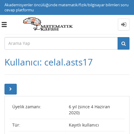
Akademisyenler öncülüğünde matematik/fizik/bilgisayar bilimleri soru
cevap platformu
Toggle
navigation
Kullanıcı: celal.asts17
Üyelik zamanı:
6 yıl (since 4 Haziran
2020)
Tür:
Kayıtlı kullanıcı