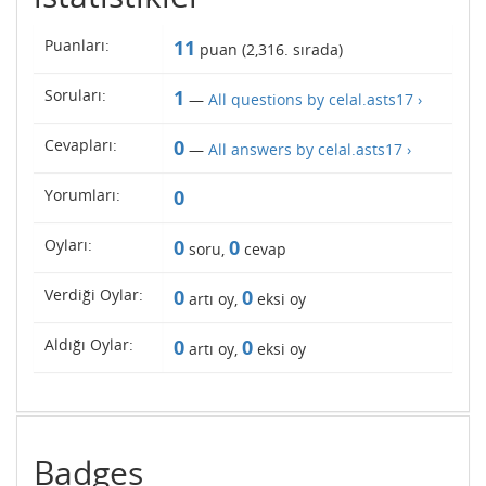
Puanları:
11
puan (
2,316
. sırada)
Soruları:
1
—
All questions by celal.asts17 ›
Cevapları:
0
—
All answers by celal.asts17 ›
Yorumları:
0
Oyları:
0
0
soru,
cevap
Verdiği Oylar:
0
0
artı oy,
eksi oy
Aldığı Oylar:
0
0
artı oy,
eksi oy
Badges