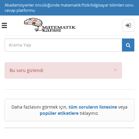
Akademisyenler öncülüğünde matematik/fizik/bilgisayar bilimleri soru
cevap platformu
Toggle
navigation
Close
×
Bu soru gizlendi
Daha fazlasını görmek için,
tüm soruların listesine
veya
popüler etiketlere
tıklayınız.