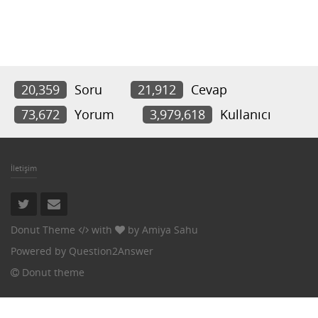
20,359
Soru
21,912
Cevap
73,672
Yorum
3,979,618
Kullanıcı
İletişim
Donut Theme
with
by
Amiya Sahu
Powered by
Question2Answer
Donut theme