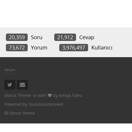
20,359
Soru
21,912
Cevap
73,672
Yorum
3,976,497
Kullanıcı
İletişim
Donut Theme
with
by
Amiya Sahu
Powered by
Question2Answer
Donut theme