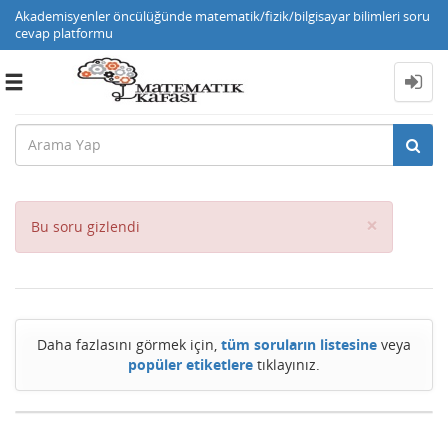
Akademisyenler öncülüğünde matematik/fizik/bilgisayar bilimleri soru
cevap platformu
Toggle
navigation
Close
×
Bu soru gizlendi
Daha fazlasını görmek için,
tüm soruların listesine
veya
popüler etiketlere
tıklayınız.