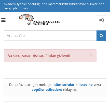
Akademisyenler öncülüğünde matematik/fizik/bilgisayar bilimleri soru
cevap platformu
Toggle
navigation
Close
×
Bu soru, soran kişi tarafından gizlendi
Daha fazlasını görmek için,
tüm soruların listesine
veya
popüler etiketlere
tıklayınız.